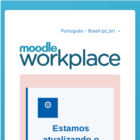
Ir para o conteúdo principal
Português - Brasil ‎(pt_br)‎
HCPA
⚙
Estamos
atualizando o