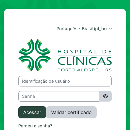
Ir para o conteúdo principal
Português - Brasil ‎(pt_br)‎
HCPA
Identificação de usuário
Senha
Acessar
Validar certificado
Perdeu a senha?