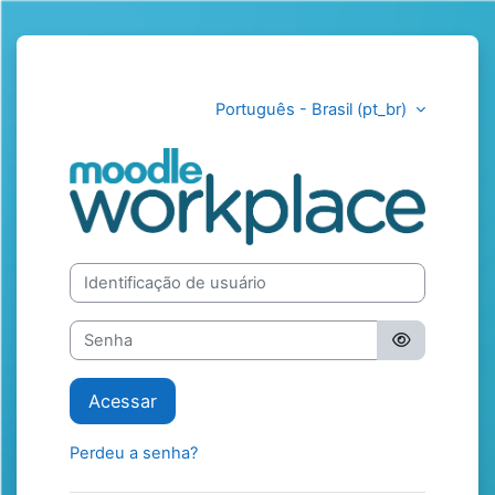
Ir para o conteúdo principal
Português - Brasil ‎(pt_br)‎
HCPA
Identificação de usuário
Senha
Acessar
Perdeu a senha?